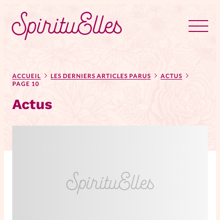
RUBRIQUES
Tous les articles
Actus
ACCUEIL
LES DERNIERS ARTICLES PARUS
ACTUS
PAGE 10
Actus
Actus au féminin
Astuces
Bible
Chroniques
Dossiers
Edito