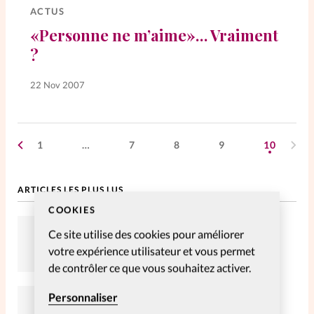
ACTUS
«Personne ne m’aime»… Vraiment
SpirituElles
Vive la famille
?
22 Nov 2007
SpirituElles devient Relations
Aujourd’hui!
1
…
7
8
9
10
Faire un don
ARTICLES LES PLUS LUS
La Boutique
COOKIES
La Pause SpirituElles - toutes les
Envahie par mon smartphone
Ce site utilise des cookies pour améliorer
éditions
votre expérience utilisateur et vous permet
de contrôler ce que vous souhaitez activer.
Personnaliser
Portraits de femmes : Modestine
À propos
Castanou