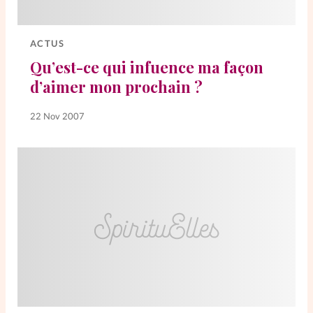
Elles nous inspirent
ACTUS
Entre4yeux
L'anecdote
Qu’est-ce qui infuence ma façon
d’aimer mon prochain ?
La Bible au féminin
22 Nov 2007
Lifestyle
Littérature
PersonnElles
RelationnElles
Shopping Spi
Si(x) simple de...