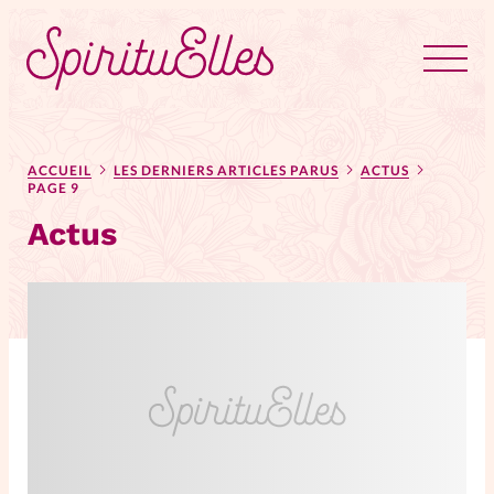
RUBRIQUES
Tous les articles
Actus
ACCUEIL
LES DERNIERS ARTICLES PARUS
ACTUS
PAGE 9
Actus
Actus au féminin
Astuces
Bible
Chroniques
Dossiers
Edito