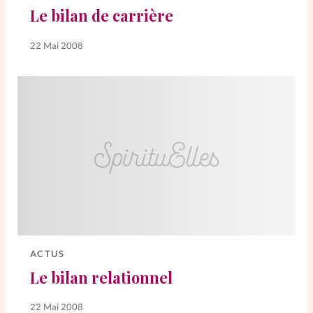
Le bilan de carrière
SpirituElles
Vive la famille
22 Mai 2008
SpirituElles devient Relations
Aujourd’hui!
Faire un don
La Boutique
La Pause SpirituElles - toutes les
éditions
ACTUS
Le bilan relationnel
À propos
22 Mai 2008