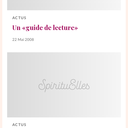
Elles nous inspirent
ACTUS
Entre4yeux
L'anecdote
Un «guide de lecture»
La Bible au féminin
22 Mai 2008
Lifestyle
Littérature
PersonnElles
RelationnElles
Shopping Spi
ACTUS
Si(x) simple de...