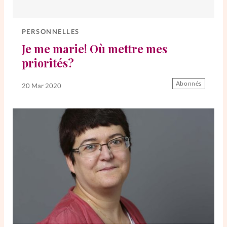
Elles nous inspirent
PERSONNELLES
Entre4yeux
L'anecdote
Je me marie! Où mettre mes
priorités?
La Bible au féminin
Abonnés
20 Mar 2020
Lifestyle
Littérature
PersonnElles
RelationnElles
Shopping Spi
Si(x) simple de...