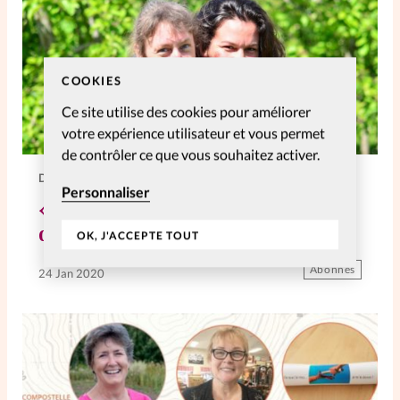
COOKIES
Ce site utilise des cookies pour améliorer
votre expérience utilisateur et vous permet
de contrôler ce que vous souhaitez activer.
DIVERS
Personnaliser
«Les Chutes d’Alep»: un théâtre
documentaire engagé!
OK, J'ACCEPTE TOUT
Abonnés
24 Jan 2020