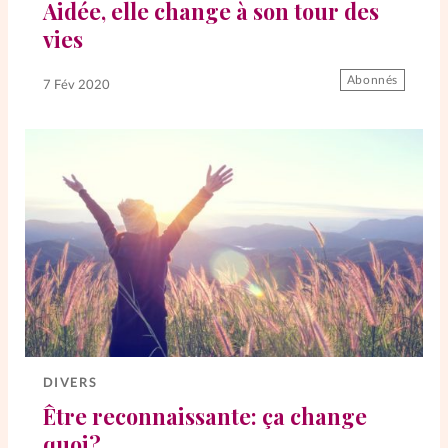
Aidée, elle change à son tour des
vies
La rédaction
Abonnés
7 Fév 2020
Mon compte
Changement d'adresse
Nous contacter
DIVERS
Être reconnaissante: ça change
quoi?