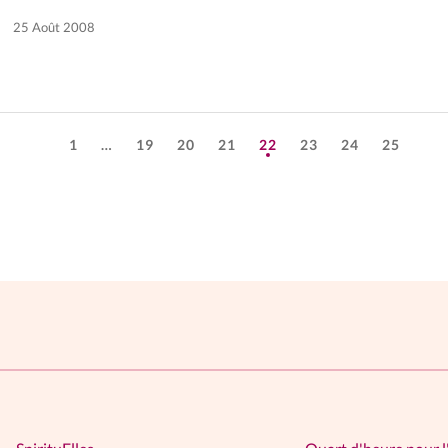
25 Août 2008
1
…
19
20
21
22
23
24
25