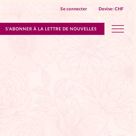
Se connecter
Devise:
CHF
S'ABONNER À LA LETTRE DE NOUVELLES
lles devient Relations Aujourd’hui!
n don
ique
 SpirituElles - toutes les éditions
s