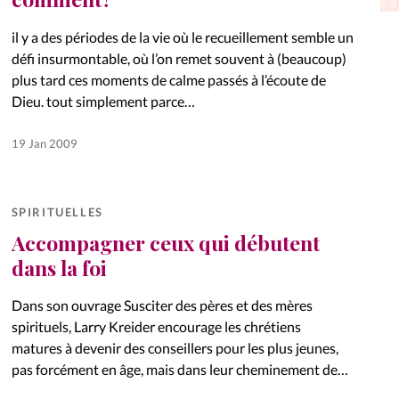
La réda
in
il y a des périodes de la vie où le recueillement semble un
défi insurmontable, où l’on remet souvent à (beaucoup)
Mon co
plus tard ces moments de calme passés à l’écoute de
onnElles
Dieu. tout simplement parce…
Changem
19 Jan 2009
Nous co
Vive la famille
SPIRITUELLES
Accompagner ceux qui débutent
dans la foi
Dans son ouvrage Susciter des pères et des mères
spirituels, Larry Kreider encourage les chrétiens
matures à devenir des conseillers pour les plus jeunes,
pas forcément en âge, mais dans leur cheminement de
foi. À…