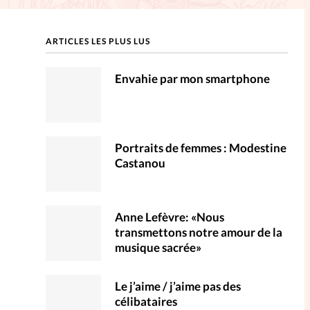
ction
ARTICLES LES PLUS LUS
mpte
Envahie par mon smartphone
ent d'adresse
ntacter
Portraits de femmes : Modestine
Castanou
Anne Lefèvre: «Nous
transmettons notre amour de la
musique sacrée»
Le j’aime / j’aime pas des
célibataires