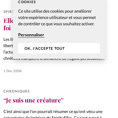
COOKIES
Ce site utilise des cookies pour améliorer
SPIRITUELLES
votre expérience utilisateur et vous permet
Elles ont pris des risques pour leur
de contrôler ce que vous souhaitez activer.
foi
Personnaliser
Les libertés individuelles et plus particulièrement la
liberté de vivre sa foi sans crainte sont au coeur de
OK, J'ACCEPTE TOUT
l’actualité. Chaque année au mois de novembre, les
chrétiens marquent le dimanche de l’Église persécutée.
Et cette…
1 Déc 2008
CHRONIQUES
“Je suis une créature”
C’est ainsi que l'on pourrait résumer ce qu'ont vécu une
soixantaine de lectrices de SpirituElles. Ca s'est passé à