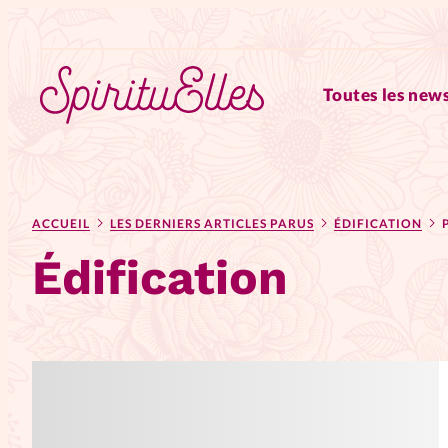
Toutes les news
RUBRIQUES
ACCUEIL
LES DERNIERS ARTICLES PARUS
ÉDIFICATION
Tous les articles
Actus
Édification
Actus au féminin
Astuces
Chroniques
Dossiers
Edi
Elles nous inspirent
Entre4y