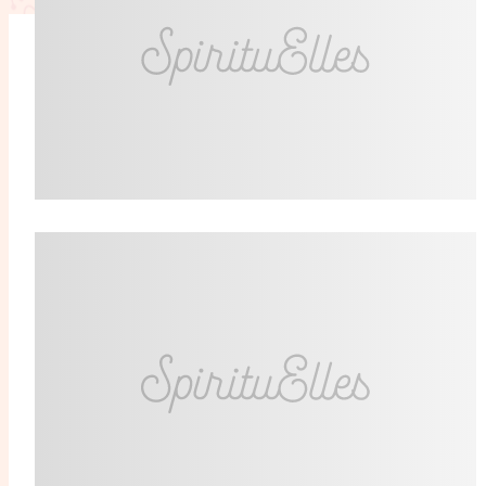
L'anecdote
La Bible au fémin
Lifestyle
Littérature
Pers
RelationnElles
Shopping Spi
Si(x) simple de...
SpirituElles