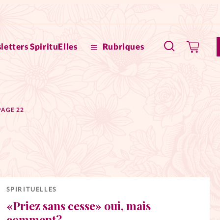
letters SpirituElles
Rubriques
SpirituE
PAGE 22
Faire u
Bible
La Bout
to
La Pause
SPIRITUELLES
«Priez sans cesse» oui, mais
À propo
eux
comment?