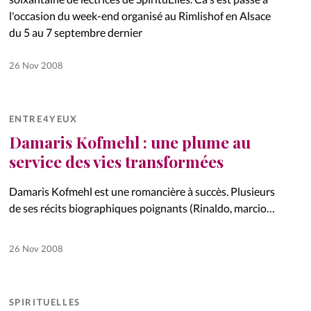
l'occasion du week-end organisé au Rimlishof en Alsace
du 5 au 7 septembre dernier
26 Nov 2008
ENTRE4YEUX
Damaris Kofmehl : une plume au
service des vies transformées
Damaris Kofmehl est une romancière à succès. Plusieurs
de ses récits biographiques poignants (Rinaldo, marcio,
Shannon, eliana) ont été traduits en français (éd. maison
de la Bible). Chacun d’entre eux est le fruit d’une
26 Nov 2008
rencontre.
SPIRITUELLES