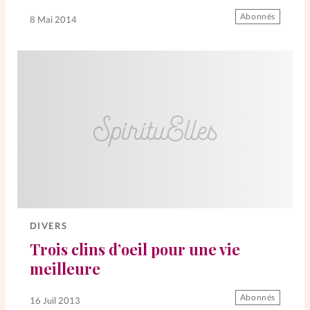
Abonnés
8 Mai 2014
La rédaction
Mon compte
Changement d'adresse
Nous contacter
DIVERS
Trois clins d’oeil pour une vie
meilleure
Abonnés
16 Juil 2013