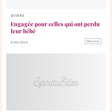
Elles nous inspirent
DIVERS
Entre4yeux
L'anecdote
Engagée pour celles qui ont perdu
leur bébé
La Bible au féminin
Abonnés
8 Mai 2014
Lifestyle
Littérature
PersonnElles
RelationnElles
Shopping Spi
Si(x) simple de...