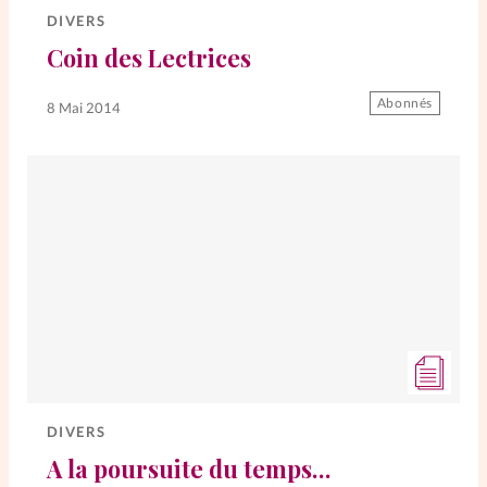
DIVERS
Coin des Lectrices
SpirituElles
Vive la famille
Abonnés
8 Mai 2014
SpirituElles devient Relations
Aujourd’hui!
Faire un don
La Boutique
La Pause SpirituElles - toutes les
éditions
DIVERS
A la poursuite du temps…
À propos