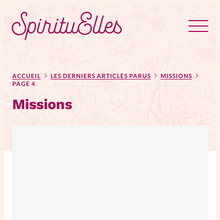
RUBRIQUES
Tous les articles
Actus
ACCUEIL
LES DERNIERS ARTICLES PARUS
MISSIONS
PAGE 4
Missions
Actus au féminin
Astuces
Bible
Chroniques
Dossiers
Edito