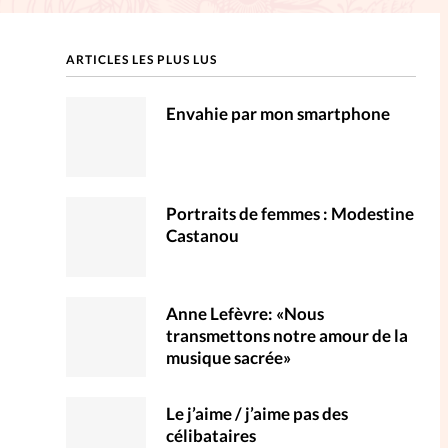
ction
ARTICLES LES PLUS LUS
mpte
Envahie par mon smartphone
ent d'adresse
ntacter
Portraits de femmes : Modestine
Castanou
Anne Lefèvre: «Nous
transmettons notre amour de la
musique sacrée»
Le j’aime / j’aime pas des
célibataires