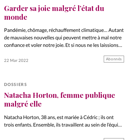
Garder sa joie malgré l’état du
monde
Pandémie, chômage, réchauffement climatique… Autant
de mauvaises nouvelles qui peuvent mettre à mal notre
confiance et voler notre joie. Et si nous ne les laissions
pas faire?
Abonnés
22 Mar 2022
DOSSIERS
Natacha Horton, femme publique
malgré elle
Natacha Horton, 38 ans, est mariée à Cédric ; ils ont
trois enfants. Ensemble, ils travaillent au sein de l’équipe
pastorale de l’Eglise C3 à Lausanne depuis dix ans.
Natacha supervise le secteur de l’enfance,…