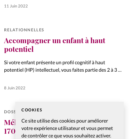
communauté œcuménique à Jongny, en Suisse.
11 Juin 2022
RELATIONNELLES
Accompagner un enfant à haut
potentiel
Si votre enfant présente un profil cognitif à haut
potentiel (HP) intellectuel, vous faites partie des 2 à 3 %
de parents d’enfants précoces. Il n’est pas toujours
simple de savoir quel comportement adopter pour…
8 Juin 2022
COOKIES
DOSSIERS
Mélanie Wyss, maire d’une ville de
Ce site utilise des cookies pour améliorer
votre expérience utilisateur et vous permet
17 000 habitants
de contrôler ce que vous souhaitez activer.