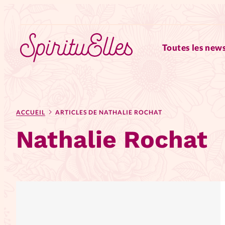
Toutes les news
RUBRIQUES
ACCUEIL
ARTICLES DE NATHALIE ROCHAT
Tous les articles
Actus
Nathalie Rochat
Actus au féminin
Astuces
Chroniques
Dossiers
Edi
Elles nous inspirent
Entre4y