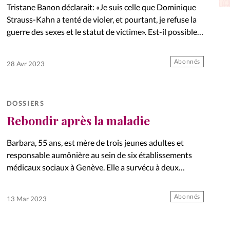
Tristane Banon déclarait: «Je suis celle que Dominique
La réda
in
Strauss-Kahn a tenté de violer, et pourtant, je refuse la
guerre des sexes et le statut de victime». Est-il possible
Mon co
aujourd’hui de lutter efficacement contre les violences…
onnElles
Abonnés
28 Avr 2023
Changem
Nous co
DOSSIERS
Vive la famille
Rebondir après la maladie
Barbara, 55 ans, est mère de trois jeunes adultes et
responsable aumônière au sein de six établissements
médicaux sociaux à Genève. Elle a survécu à deux
cancers. Retour sur son expérience face à la maladie.
Abonnés
13 Mar 2023