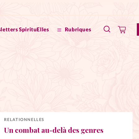
letters SpirituElles
Rubriques
SpirituE
Faire u
Bible
La Bout
to
La Pause
RELATIONNELLES
Un combat au-delà des genres
À propo
eux