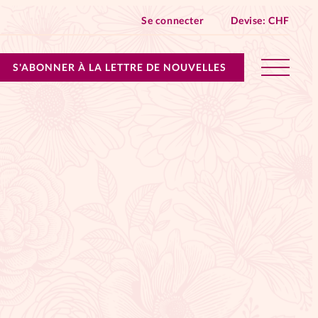
Se connecter
Devise:
CHF
S'ABONNER À LA LETTRE DE NOUVELLES
lles devient Relations Aujourd’hui!
n don
ique
 SpirituElles - toutes les éditions
s