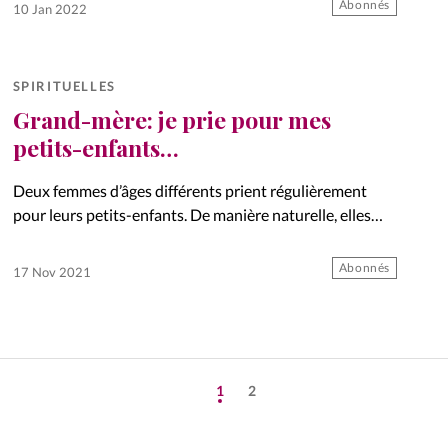
Abonnés
10 Jan 2022
SPIRITUELLES
Grand-mère: je prie pour mes
petits-enfants…
Deux femmes d’âges différents prient régulièrement
pour leurs petits-enfants. De manière naturelle, elles
aiment s’impliquer et les soutenir dans leurs défis de vie,
certaines que les liens intergénérationnels sont
Abonnés
17 Nov 2021
bénéfiques pour chacun. Elles établissent des…
1
2