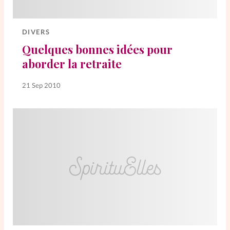
Elles nous inspirent
DIVERS
Entre4yeux
L'anecdote
Quelques bonnes idées pour
aborder la retraite
La Bible au féminin
21 Sep 2010
Lifestyle
Littérature
PersonnElles
RelationnElles
Shopping Spi
Si(x) simple de...