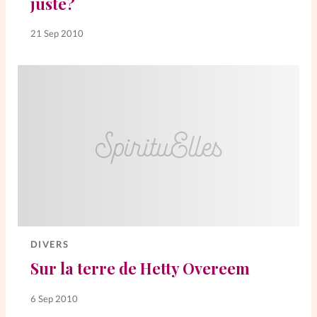
juste?
La rédaction
21 Sep 2010
Mon compte
Changement d'adresse
Nous contacter
DIVERS
Sur la terre de Hetty Overeem
6 Sep 2010