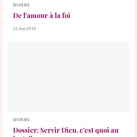
DIVERS
De l’amour à la foi
SpirituElles
Vive la famille
21 Sep 2010
SpirituElles devient Relations
Aujourd’hui!
Faire un don
La Boutique
La Pause SpirituElles - toutes les
éditions
DIVERS
Dossier: Servir Dieu, c’est quoi au
À propos