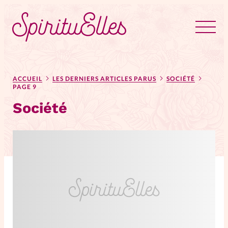
RUBRIQUES
Tous les articles
Actus
ACCUEIL
LES DERNIERS ARTICLES PARUS
SOCIÉTÉ
PAGE 9
Société
Actus au féminin
Astuces
Bible
Chroniques
Dossiers
Edito