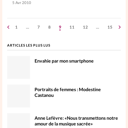
5 Avr 2010
1
…
7
8
9
11
12
…
15
ARTICLES LES PLUS LUS
Envahie par mon smartphone
Portraits de femmes : Modestine
Castanou
Anne Lefèvre: «Nous transmettons notre
amour de la musique sacrée»