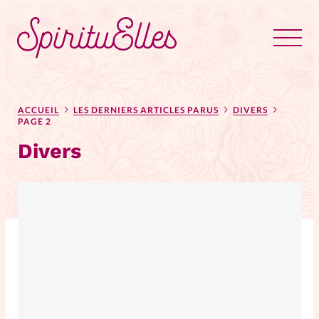
RUBRIQUES
Tous les articles
Actus
ACCUEIL
LES DERNIERS ARTICLES PARUS
DIVERS
PAGE 2
Divers
Actus au féminin
Astuces
Bible
Chroniques
Dossiers
Edito