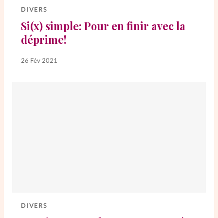
DIVERS
Si(x) simple: Pour en finir avec la
SpirituElles
Vive la famille
déprime!
26 Fév 2021
SpirituElles devient Relations
Aujourd’hui!
Faire un don
La Boutique
La Pause SpirituElles - toutes les
éditions
DIVERS
À propos