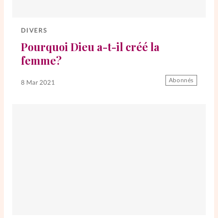
Elles nous inspirent
DIVERS
Entre4yeux
L'anecdote
Pourquoi Dieu a-t-il créé la
femme?
La Bible au féminin
Abonnés
8 Mar 2021
Lifestyle
Littérature
PersonnElles
RelationnElles
Shopping Spi
Si(x) simple de...