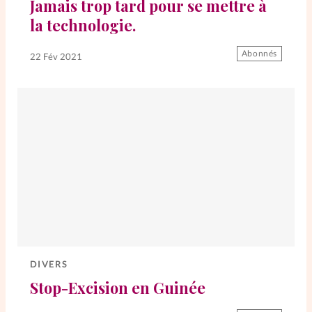
Jamais trop tard pour se mettre à
la technologie.
La rédaction
Abonnés
22 Fév 2021
Mon compte
Changement d'adresse
Nous contacter
DIVERS
Stop-Excision en Guinée