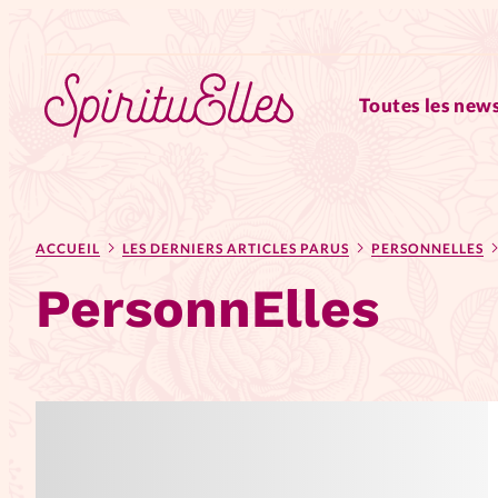
Toutes les news
RUBRIQUES
ACCUEIL
LES DERNIERS ARTICLES PARUS
PERSONNELLES
Tous les articles
Actus
PersonnElles
Actus au féminin
Astuces
Chroniques
Dossiers
Edi
Elles nous inspirent
Entre4y