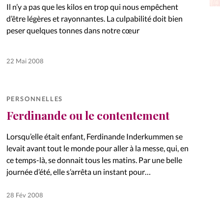
Il n’y a pas que les kilos en trop qui nous empêchent
La réda
in
d’être légères et rayonnantes. La culpabilité doit bien
peser quelques tonnes dans notre cœur
Mon co
onnElles
22 Mai 2008
Changem
Nous co
PERSONNELLES
Vive la famille
Ferdinande ou le contentement
Lorsqu’elle était enfant, Ferdinande Inderkummen se
levait avant tout le monde pour aller à la messe, qui, en
ce temps-là, se donnait tous les matins. Par une belle
journée d’été, elle s’arrêta un instant pour…
28 Fév 2008