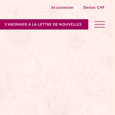
Se connecter
Devise:
CHF
S'ABONNER À LA LETTRE DE NOUVELLES
lles devient Relations Aujourd’hui!
n don
ique
 SpirituElles - toutes les éditions
s