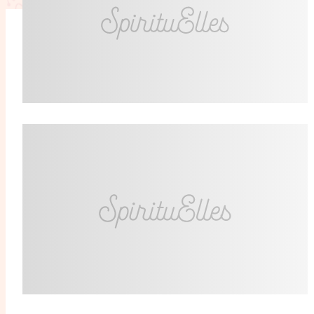
L'anecdote
La Bible au fémin
Lifestyle
Littérature
Pers
RelationnElles
Shopping Spi
Si(x) simple de...
SpirituElles