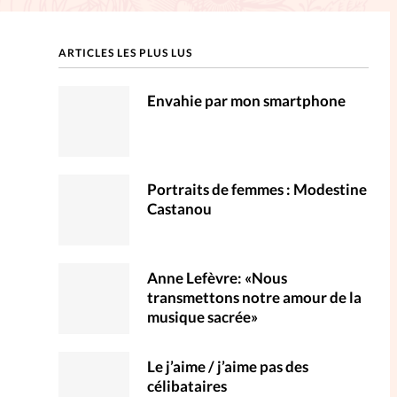
ction
ARTICLES LES PLUS LUS
mpte
Envahie par mon smartphone
ent d'adresse
ntacter
Portraits de femmes : Modestine
Castanou
Anne Lefèvre: «Nous
transmettons notre amour de la
musique sacrée»
Le j’aime / j’aime pas des
célibataires