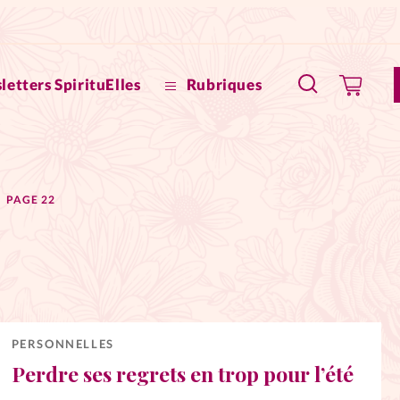
letters SpirituElles
Rubriques
SpirituE
PAGE 22
Faire u
Bible
La Bout
to
La Pause
PERSONNELLES
Perdre ses regrets en trop pour l’été
À propo
eux