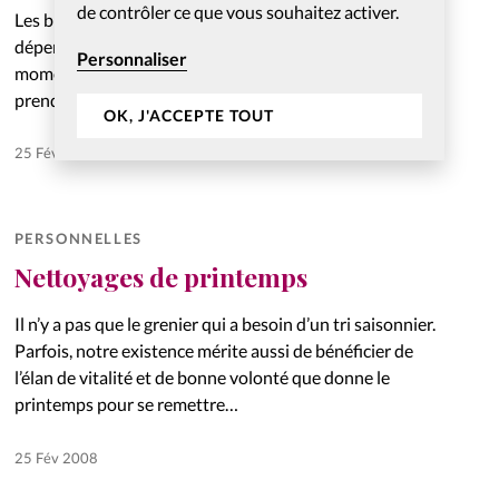
de contrôler ce que vous souhaitez activer.
Les bienfaits des activités en extérieur sont multiples. Se
dépenser physiquement, s’aérer l’esprit ou passer un
Personnaliser
moment avec Dieu, toutes les raisons sont bonnes pour
prendre un bol d’air pur
OK, J'ACCEPTE TOUT
25 Fév 2008
PERSONNELLES
Nettoyages de printemps
Il n’y a pas que le grenier qui a besoin d’un tri saisonnier.
Parfois, notre existence mérite aussi de bénéficier de
l’élan de vitalité et de bonne volonté que donne le
printemps pour se remettre…
25 Fév 2008