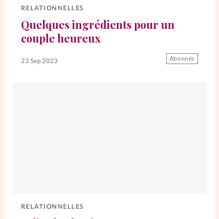
RELATIONNELLES
Quelques ingrédients pour un
SpirituElles
Vive la famille
couple heureux
Abonnés
23 Sep 2023
SpirituElles devient Relations
Aujourd’hui!
Faire un don
La Boutique
La Pause SpirituElles - toutes les
éditions
RELATIONNELLES
À propos