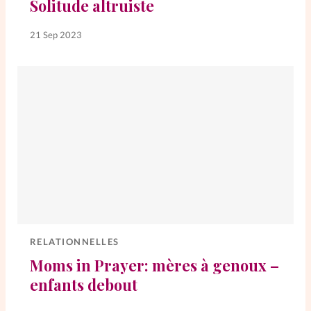
Solitude altruiste
La rédaction
21 Sep 2023
Mon compte
Changement d'adresse
Nous contacter
RELATIONNELLES
Moms in Prayer: mères à genoux –
enfants debout