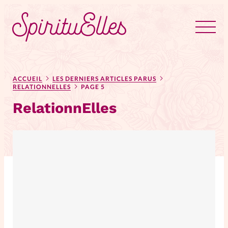
RUBRIQUES
Tous les articles
Actus
ACCUEIL
LES DERNIERS ARTICLES PARUS
RELATIONNELLES
PAGE 5
RelationnElles
Actus au féminin
Astuces
Bible
Chroniques
Dossiers
Edito