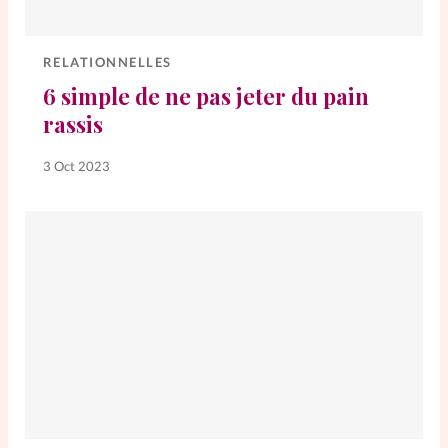
Elles nous inspirent
RELATIONNELLES
Entre4yeux
L'anecdote
6 simple de ne pas jeter du pain
rassis
La Bible au féminin
3 Oct 2023
Lifestyle
Littérature
PersonnElles
RelationnElles
Shopping Spi
Si(x) simple de...