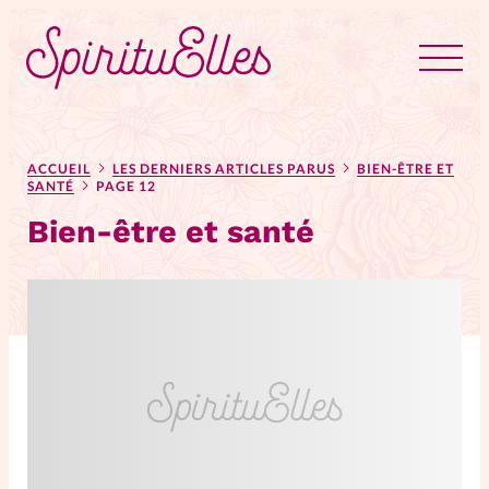
RUBRIQUES
Tous les articles
Actus
ACCUEIL
LES DERNIERS ARTICLES PARUS
BIEN-ÊTRE ET
SANTÉ
PAGE 12
Bien-être et santé
Actus au féminin
Astuces
Bible
Chroniques
Dossiers
Edito