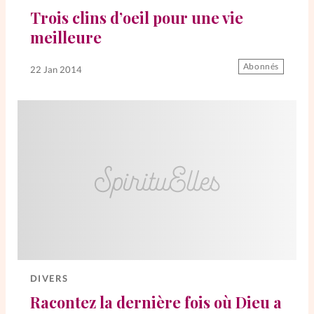
Trois clins d’oeil pour une vie
meilleure
SpirituElles
Vive la famille
Abonnés
22 Jan 2014
SpirituElles devient Relations
Aujourd’hui!
Faire un don
La Boutique
La Pause SpirituElles - toutes les
éditions
DIVERS
Racontez la dernière fois où Dieu a
À propos