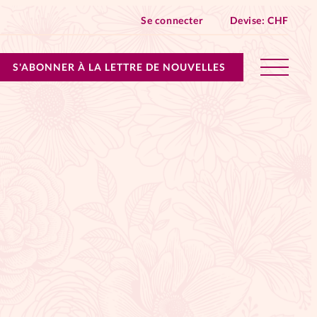
Se connecter
Devise:
CHF
S'ABONNER À LA LETTRE DE NOUVELLES
lles devient Relations Aujourd’hui!
n don
ique
 SpirituElles - toutes les éditions
s