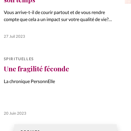
La réda
in
Vous arrive-t-il de courir partout et de vous rendre
compte que cela a un impact sur votre qualité de vie?
Mon co
Voici quelques astuces pour prendre votre temps et
onnElles
reposer votre esprit.
27 Juil 2023
Changem
Nous co
SPIRITUELLES
Vive la famille
Une fragilité féconde
La chronique PersonnElle
20 Juin 2023