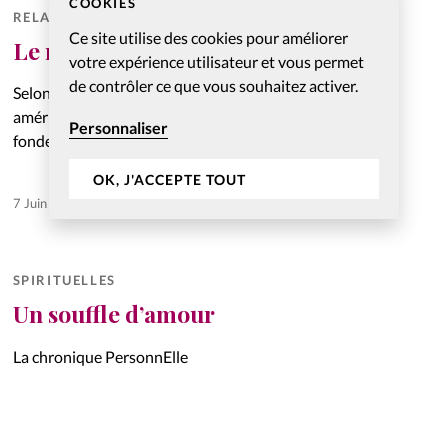
COOKIES
RELATIONNELLES
Ce site utilise des cookies pour améliorer
Le rôle de l’amitié dans le couple
votre expérience utilisateur et vous permet
de contrôler ce que vous souhaitez activer.
Selon un couple de scientifiques et psychologues
américains, John et Julie Gottman, l’amitié serait un des
Personnaliser
fondements importants de la vie de couple.
OK, J'ACCEPTE TOUT
7 Juin 2023
SPIRITUELLES
Un souffle d’amour
La chronique PersonnElle