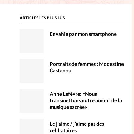
ction
ARTICLES LES PLUS LUS
mpte
Envahie par mon smartphone
ent d'adresse
ntacter
Portraits de femmes : Modestine
Castanou
Anne Lefèvre: «Nous
transmettons notre amour de la
musique sacrée»
Le j’aime / j’aime pas des
célibataires