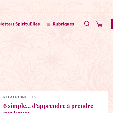
letters SpirituElles
Rubriques
SpirituE
Faire u
Bible
La Bout
to
La Pause
RELATIONNELLES
6 simple… d’apprendre à prendre
À propo
eux
son temps