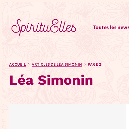
Toutes les news
RUBRIQUES
ACCUEIL
ARTICLES DE LÉA SIMONIN
PAGE 2
Tous les articles
Actus
Léa Simonin
Actus au féminin
Astuces
Chroniques
Dossiers
Edi
Elles nous inspirent
Entre4y