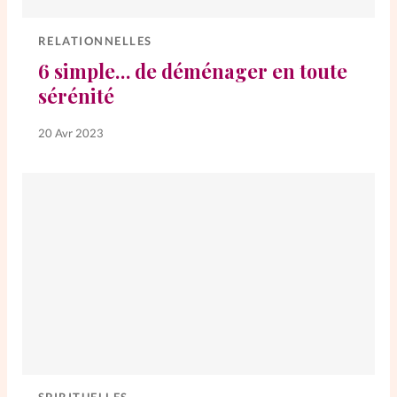
Elles nous inspirent
RELATIONNELLES
Entre4yeux
L'anecdote
6 simple… de déménager en toute
sérénité
La Bible au féminin
20 Avr 2023
Lifestyle
Littérature
PersonnElles
RelationnElles
Shopping Spi
Si(x) simple de...