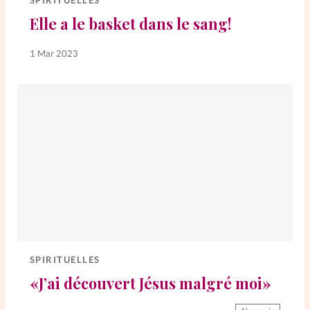
SPIRITUELLES
Elle a le basket dans le sang!
SpirituElles
Vive la famille
1 Mar 2023
SpirituElles devient Relations
Aujourd’hui!
Faire un don
La Boutique
La Pause SpirituElles - toutes les
éditions
SPIRITUELLES
«J’ai découvert Jésus malgré moi»
À propos