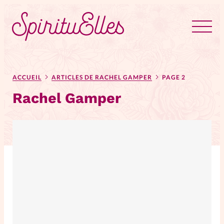
RUBRIQUES
Tous les articles
Actus
ACCUEIL
ARTICLES DE RACHEL GAMPER
PAGE 2
Rachel Gamper
Actus au féminin
Astuces
Bible
Chroniques
Dossiers
Edito