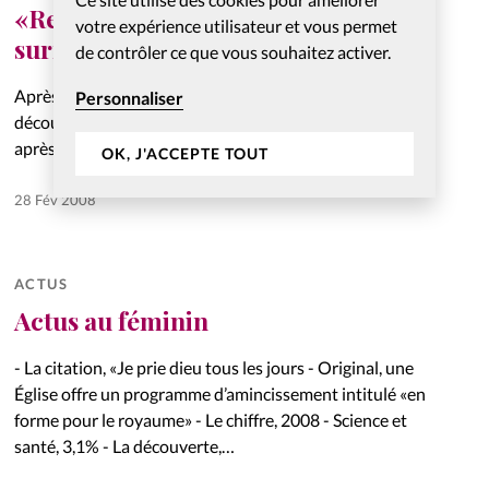
«Revivre», un cours pour
votre expérience utilisateur et vous permet
surmonter son divorce
de contrôler ce que vous souhaitez activer.
Après les cours Alpha d’initiation à la foi chrétienne,
Personnaliser
découvrez les cours «Revivre» pour se reconstruire
après une séparation
OK, J'ACCEPTE TOUT
28 Fév 2008
ACTUS
Actus au féminin
- La citation, «Je prie dieu tous les jours - Original, une
Église offre un programme d’amincissement intitulé «en
forme pour le royaume» - Le chiffre, 2008 - Science et
santé, 3,1% - La découverte,…