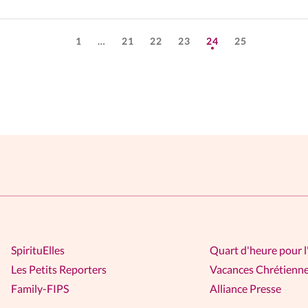
1
…
21
22
23
24
25
SpirituElles
Quart d'heure pour l
Les Petits Reporters
Vacances Chrétienn
Family-FIPS
Alliance Presse