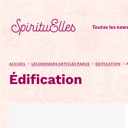
Toutes les news
RUBRIQUES
ACCUEIL
LES DERNIERS ARTICLES PARUS
ÉDIFICATION
Tous les articles
Actus
Édification
Actus au féminin
Astuces
Chroniques
Dossiers
Edi
Elles nous inspirent
Entre4y