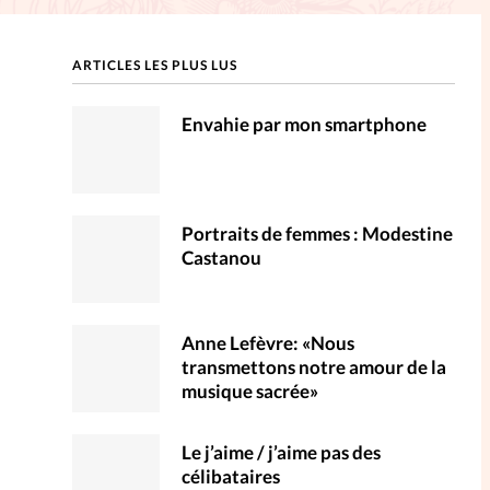
ction
ARTICLES LES PLUS LUS
mpte
Envahie par mon smartphone
ent d'adresse
ntacter
Portraits de femmes : Modestine
Castanou
Anne Lefèvre: «Nous
transmettons notre amour de la
musique sacrée»
Le j’aime / j’aime pas des
célibataires