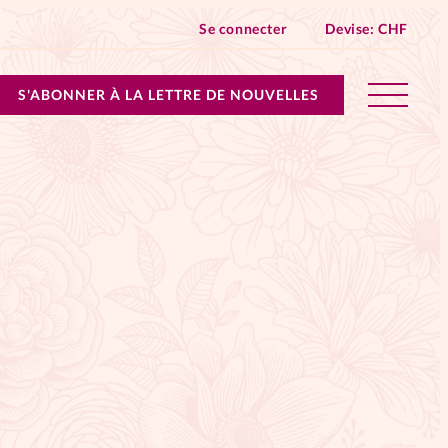
Se connecter
Devise:
CHF
S'ABONNER À LA LETTRE DE NOUVELLES
lles devient Relations Aujourd’hui!
n don
ique
 SpirituElles - toutes les éditions
s