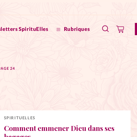
letters SpirituElles
Rubriques
SpirituE
PAGE 24
Faire u
Bible
La Bout
to
La Pause
SPIRITUELLES
Comment emmener Dieu dans ses
À propo
eux
bagages