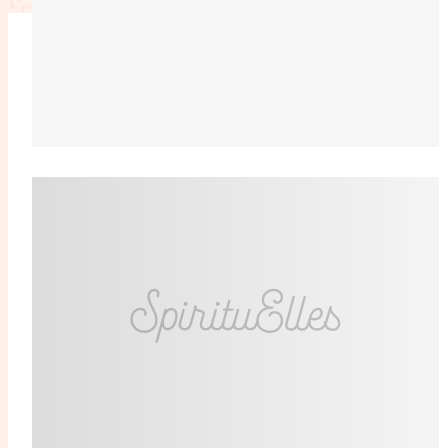
L'anecdote
La Bible au fémin
Lifestyle
Littérature
Pers
RelationnElles
Shopping Spi
Si(x) simple de...
SpirituElles