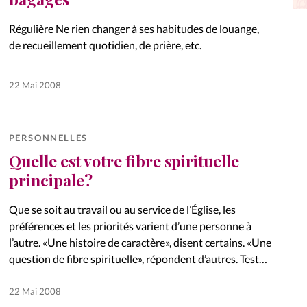
La réda
in
Régulière Ne rien changer à ses habitudes de louange,
de recueillement quotidien, de prière, etc.
Mon co
onnElles
22 Mai 2008
Changem
Nous co
PERSONNELLES
Vive la famille
Quelle est votre fibre spirituelle
principale?
Que se soit au travail ou au service de l’Église, les
préférences et les priorités varient d’une personne à
l’autre. «Une histoire de caractère», disent certains. «Une
question de fibre spirituelle», répondent d’autres. Test
express…
22 Mai 2008