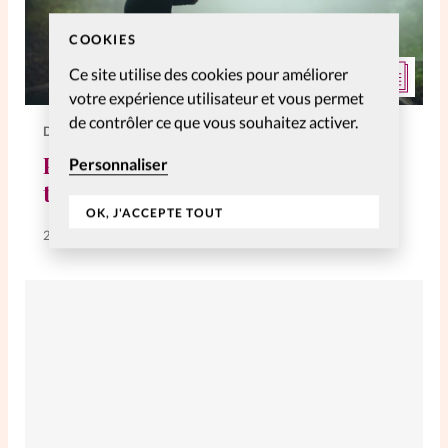
COOKIES
Ce site utilise des cookies pour améliorer
votre expérience utilisateur et vous permet
de contrôler ce que vous souhaitez activer.
DOSSIERS
Plus sûre de rien, ou plus sûre de
Personnaliser
tout ?
OK, J'ACCEPTE TOUT
20 Août 2020