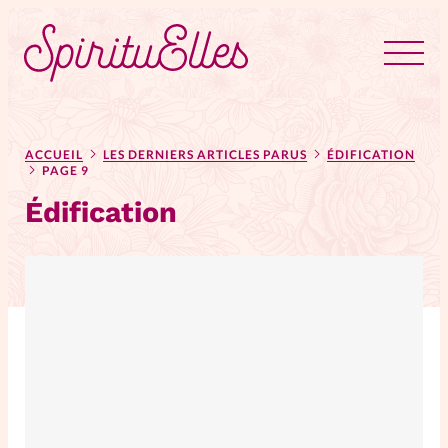
RUBRIQUES
Tous les articles
Actus
ACCUEIL
LES DERNIERS ARTICLES PARUS
ÉDIFICATION
PAGE 9
Édification
Actus au féminin
Astuces
Bible
Chroniques
Dossiers
Edito