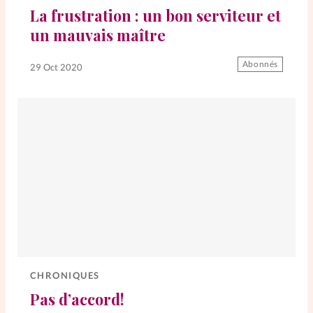
La frustration : un bon serviteur et
un mauvais maître
SpirituElles
Vive la famille
Abonnés
29 Oct 2020
SpirituElles devient Relations
Aujourd’hui!
Faire un don
La Boutique
La Pause SpirituElles - toutes les
éditions
CHRONIQUES
Pas d’accord!
À propos