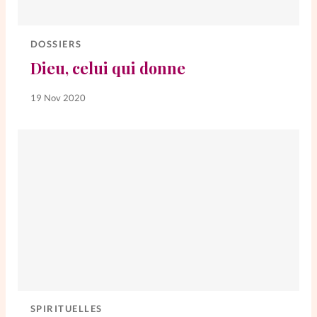
Elles nous inspirent
DOSSIERS
Entre4yeux
L'anecdote
Dieu, celui qui donne
La Bible au féminin
19 Nov 2020
Lifestyle
Littérature
PersonnElles
RelationnElles
Shopping Spi
SPIRITUELLES
Si(x) simple de...