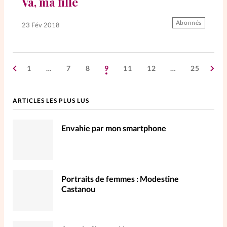
Va, ma fille
Abonnés
23 Fév 2018
1
…
7
8
9
11
12
…
25
ARTICLES LES PLUS LUS
Envahie par mon smartphone
Portraits de femmes : Modestine
Castanou