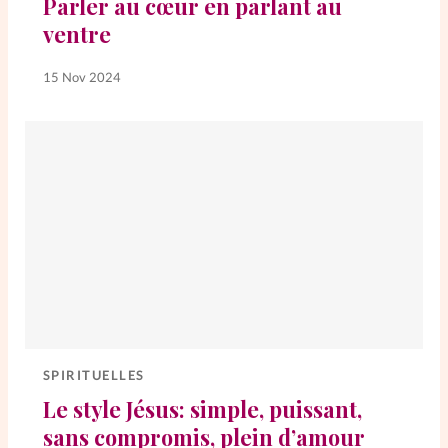
Parler au cœur en parlant au
ventre
SpirituElles
Vive la famille
15 Nov 2024
SpirituElles devient Relations
Aujourd’hui!
Faire un don
La Boutique
La Pause SpirituElles - toutes les
éditions
SPIRITUELLES
Le style Jésus: simple, puissant,
À propos
sans compromis, plein d’amour