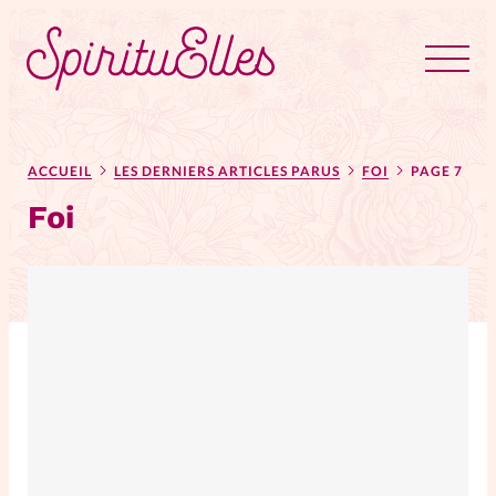
RUBRIQUES
Tous les articles
Actus
ACCUEIL
LES DERNIERS ARTICLES PARUS
FOI
PAGE 7
Foi
Actus au féminin
Astuces
Bible
Chroniques
Dossiers
Edito