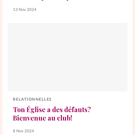
13 Nov 2024
La rédaction
Mon compte
Changement d'adresse
Nous contacter
RELATIONNELLES
Ton Église a des défauts?
Bienvenue au club!
8 Nov 2024