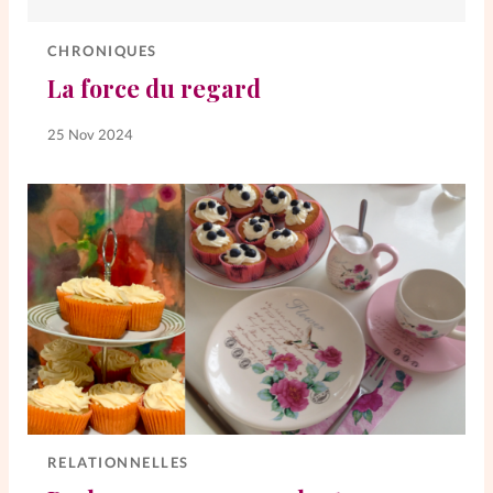
Elles nous inspirent
CHRONIQUES
Entre4yeux
L'anecdote
La force du regard
25 Nov 2024
La Bible au féminin
Lifestyle
Littérature
PersonnElles
RelationnElles
Shopping Spi
RELATIONNELLES
Si(x) simple de...