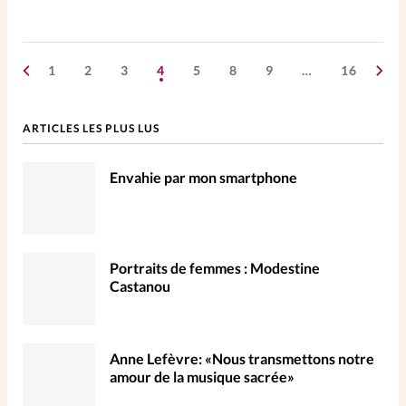
1
2
3
4
5
8
9
…
16
ARTICLES LES PLUS LUS
Envahie par mon smartphone
Portraits de femmes : Modestine
Castanou
Anne Lefèvre: «Nous transmettons notre
amour de la musique sacrée»