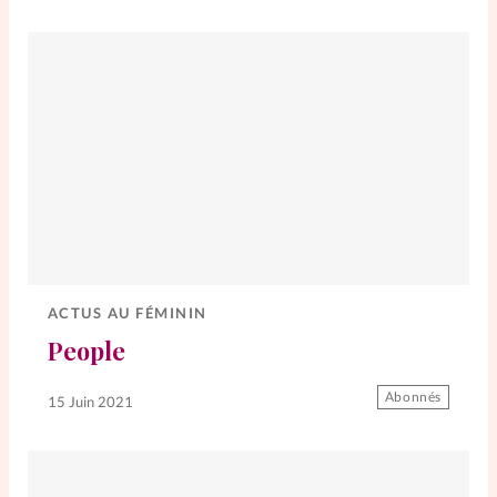
La rédaction
Mon compte
Changement d'adresse
Nous contacter
ACTUS AU FÉMININ
People
Abonnés
15 Juin 2021