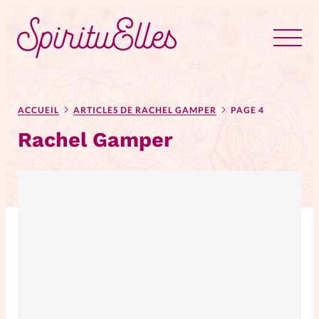
RUBRIQUES
Tous les articles
Actus
ACCUEIL
ARTICLES DE RACHEL GAMPER
PAGE 4
Rachel Gamper
Actus au féminin
Astuces
Bible
Chroniques
Dossiers
Edito