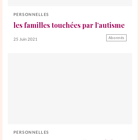
Elles nous inspirent
PERSONNELLES
Entre4yeux
L'anecdote
les familles touchées par l’autisme
Abonnés
25 Juin 2021
La Bible au féminin
Lifestyle
Littérature
PersonnElles
RelationnElles
Shopping Spi
PERSONNELLES
Si(x) simple de...