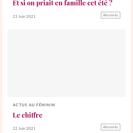
Et si on priait en famille cet été ?
Abonnés
SpirituElles
Vive la famille
23 Juin 2021
SpirituElles devient Relations
Aujourd’hui!
Faire un don
La Boutique
La Pause SpirituElles - toutes les
éditions
ACTUS AU FÉMININ
Le chiffre
Abonnés
À propos
22 Juin 2021