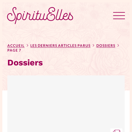
RUBRIQUES
Tous les articles
Actus
ACCUEIL
LES DERNIERS ARTICLES PARUS
DOSSIERS
PAGE 7
Dossiers
Actus au féminin
Astuces
Bible
Chroniques
Dossiers
Edito