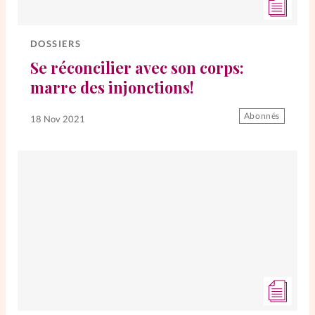
Elles nous inspirent
DOSSIERS
Entre4yeux
L'anecdote
Se réconcilier avec son corps:
marre des injonctions!
La Bible au féminin
Abonnés
18 Nov 2021
Lifestyle
Littérature
PersonnElles
RelationnElles
Shopping Spi
Si(x) simple de...