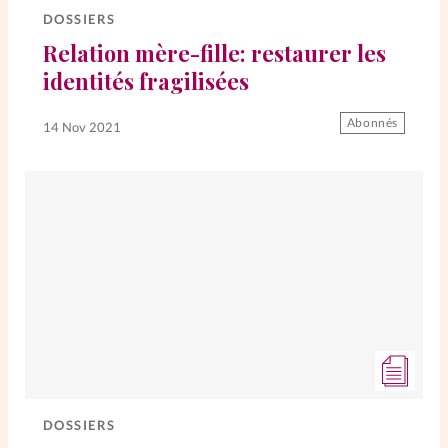
DOSSIERS
Relation mère-fille: restaurer les
SpirituElles
Vive la famille
identités fragilisées
Abonnés
14 Nov 2021
SpirituElles devient Relations
Aujourd’hui!
Faire un don
La Boutique
La Pause SpirituElles - toutes les
éditions
DOSSIERS
À propos