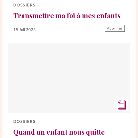
DOSSIERS
Transmettre ma foi à mes enfants
SpirituElles
Vive la famille
Abonnés
18 Juil 2023
SpirituElles devient Relations
Aujourd’hui!
Faire un don
La Boutique
La Pause SpirituElles - toutes les
éditions
DOSSIERS
Quand un enfant nous quitte
À propos