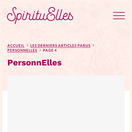
RUBRIQUES
Tous les articles
Actus
ACCUEIL
LES DERNIERS ARTICLES PARUS
PERSONNELLES
PAGE 4
PersonnElles
Actus au féminin
Astuces
Bible
Chroniques
Dossiers
Edito