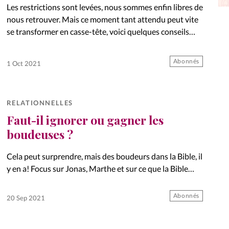
Les restrictions sont levées, nous sommes enfin libres de
La réda
in
nous retrouver. Mais ce moment tant attendu peut vite
se transformer en casse-tête, voici quelques conseils
Mon co
pour recevoir à la maison en toute sérénité
onnElles
Abonnés
1 Oct 2021
Changem
Nous co
RELATIONNELLES
Vive la famille
Faut-il ignorer ou gagner les
boudeuses ?
Cela peut surprendre, mais des boudeurs dans la Bible, il
y en a! Focus sur Jonas, Marthe et sur ce que la Bible
nous dit de penser d’eux. Coup de projecteur.
Abonnés
20 Sep 2021