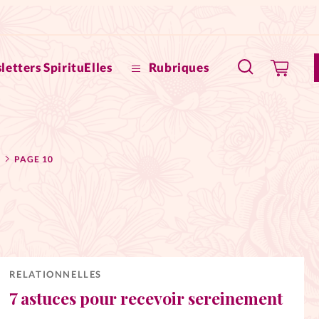
letters SpirituElles
Rubriques
SpirituE
PAGE 10
Faire u
Bible
La Bout
to
La Pause
RELATIONNELLES
7 astuces pour recevoir sereinement
À propo
eux