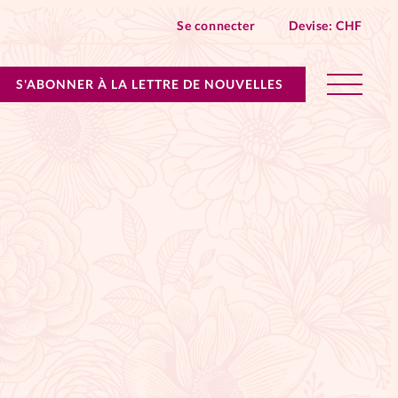
Se connecter
Devise:
CHF
S'ABONNER À LA LETTRE DE NOUVELLES
lles devient Relations Aujourd’hui!
n don
ique
 SpirituElles - toutes les éditions
s