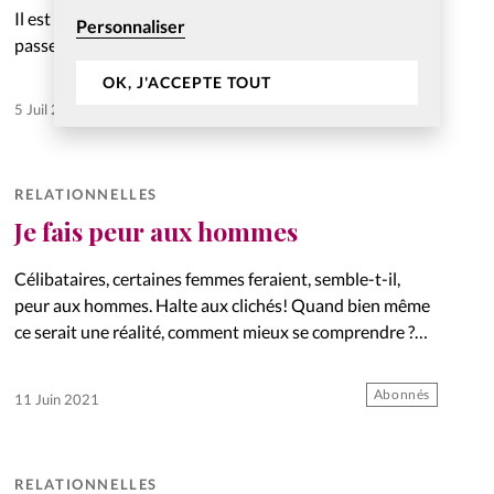
Il est possible de communiquer avec les autres sans
Personnaliser
passer par Internet. Des doutes ? Voyez seulement.
OK, J'ACCEPTE TOUT
Abonnés
5 Juil 2021
RELATIONNELLES
Je fais peur aux hommes
Célibataires, certaines femmes feraient, semble-t-il,
peur aux hommes. Halte aux clichés! Quand bien même
ce serait une réalité, comment mieux se comprendre ?
Analyse.
Abonnés
11 Juin 2021
RELATIONNELLES