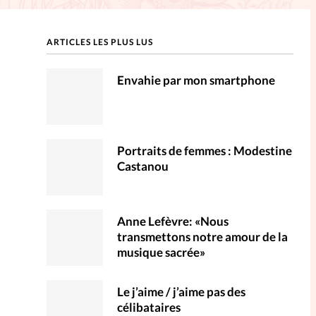
ction
ARTICLES LES PLUS LUS
mpte
Envahie par mon smartphone
ent d'adresse
ntacter
Portraits de femmes : Modestine
Castanou
Anne Lefèvre: «Nous
transmettons notre amour de la
musique sacrée»
Le j’aime / j’aime pas des
célibataires