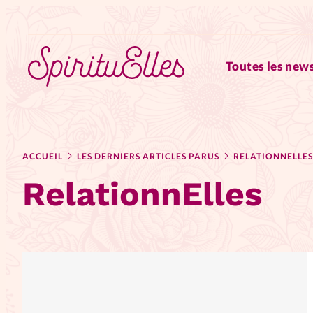
Toutes les news
RUBRIQUES
ACCUEIL
LES DERNIERS ARTICLES PARUS
RELATIONNELLES
Tous les articles
Actus
RelationnElles
Actus au féminin
Astuces
Chroniques
Dossiers
Edi
Elles nous inspirent
Entre4y