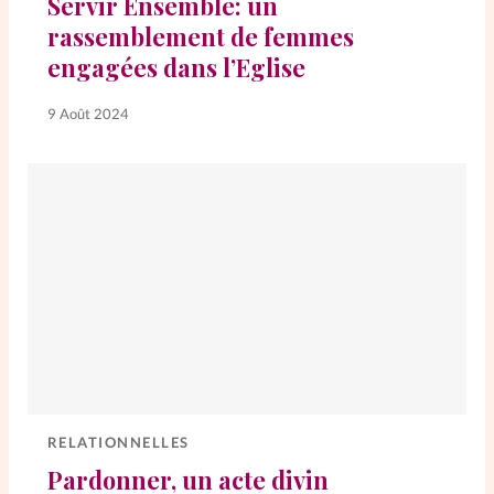
Servir Ensemble: un
rassemblement de femmes
La rédaction
engagées dans l’Eglise
Mon compte
9 Août 2024
Changement d'adresse
Nous contacter
RELATIONNELLES
Pardonner, un acte divin