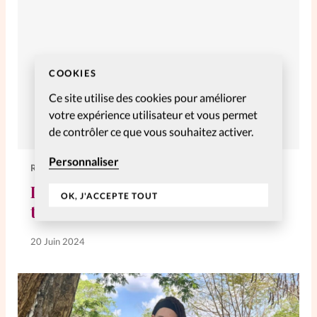
COOKIES
Ce site utilise des cookies pour améliorer
votre expérience utilisateur et vous permet
de contrôler ce que vous souhaitez activer.
Personnaliser
RELATIONNELLES
La décoration: quand la forme
OK, J'ACCEPTE TOUT
touche au cœur
20 Juin 2024