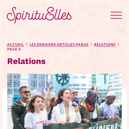
RUBRIQUES
Tous les articles
Actus
ACCUEIL
LES DERNIERS ARTICLES PARUS
RELATIONS
PAGE 4
Relations
Actus au féminin
Astuces
Bible
Chroniques
Dossiers
Edito