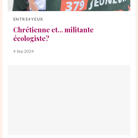
Elles nous inspirent
ENTRE4YEUX
Entre4yeux
L'anecdote
Chrétienne et… militante
écologiste?
La Bible au féminin
4 Sep 2024
Lifestyle
Littérature
PersonnElles
RelationnElles
Shopping Spi
Si(x) simple de...