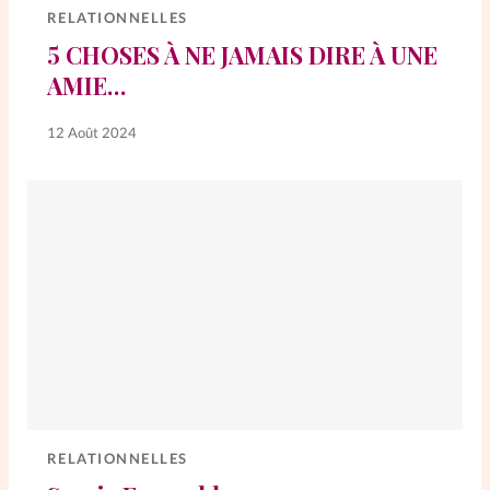
RELATIONNELLES
5 CHOSES À NE JAMAIS DIRE À UNE
SpirituElles
Vive la famille
AMIE…
12 Août 2024
SpirituElles devient Relations
Aujourd’hui!
Faire un don
La Boutique
La Pause SpirituElles - toutes les
éditions
RELATIONNELLES
À propos