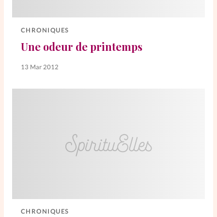
Elles nous inspirent
CHRONIQUES
Entre4yeux
L'anecdote
Une odeur de printemps
La Bible au féminin
13 Mar 2012
Lifestyle
Littérature
PersonnElles
RelationnElles
Shopping Spi
CHRONIQUES
Si(x) simple de...