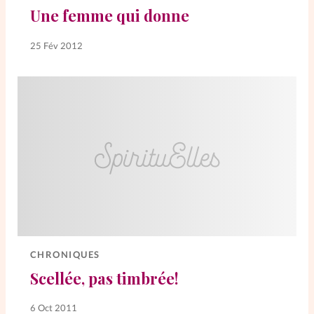
Une femme qui donne
SpirituElles
Vive la famille
25 Fév 2012
SpirituElles devient Relations
Aujourd’hui!
Faire un don
La Boutique
La Pause SpirituElles - toutes les
éditions
CHRONIQUES
Scellée, pas timbrée!
À propos
6 Oct 2011