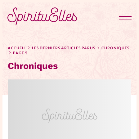
RUBRIQUES
Tous les articles
Actus
ACCUEIL
LES DERNIERS ARTICLES PARUS
CHRONIQUES
PAGE 5
Chroniques
Actus au féminin
Astuces
Bible
Chroniques
Dossiers
Edito