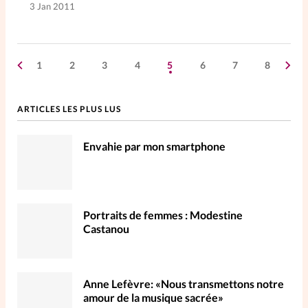
3 Jan 2011
1
2
3
4
5
6
7
8
ARTICLES LES PLUS LUS
Envahie par mon smartphone
Portraits de femmes : Modestine
Castanou
Anne Lefèvre: «Nous transmettons notre
amour de la musique sacrée»