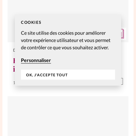
COOKIES
Ce site utilise des cookies pour améliorer
votre expérience utilisateur et vous permet
de contrôler ce que vous souhaitez activer.
DOSSIERS
Répondre à la violence: les
Personnaliser
initiatives d’Eglises
OK, J'ACCEPTE TOUT
Abonnés
18 Déc 2022