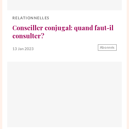
Elles nous inspirent
RELATIONNELLES
Entre4yeux
L'anecdote
Conseiller conjugal: quand faut-il
consulter?
La Bible au féminin
Abonnés
13 Jan 2023
Lifestyle
Littérature
PersonnElles
RelationnElles
Shopping Spi
Si(x) simple de...