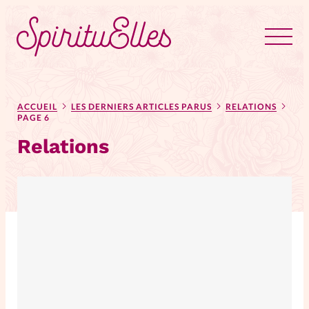
RUBRIQUES
Tous les articles
Actus
ACCUEIL
LES DERNIERS ARTICLES PARUS
RELATIONS
PAGE 6
Relations
Actus au féminin
Astuces
Bible
Chroniques
Dossiers
Edito