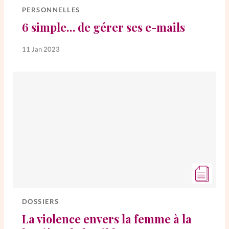
PERSONNELLES
6 simple… de gérer ses e-mails
SpirituElles
Vive la famille
11 Jan 2023
SpirituElles devient Relations
Aujourd’hui!
Faire un don
La Boutique
La Pause SpirituElles - toutes les
éditions
DOSSIERS
La violence envers la femme à la
À propos