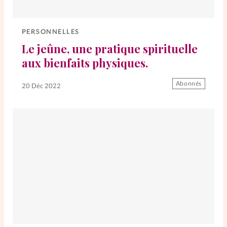
Elles nous inspirent
PERSONNELLES
Entre4yeux
L'anecdote
Le jeûne, une pratique spirituelle
aux bienfaits physiques.
La Bible au féminin
Abonnés
20 Déc 2022
Lifestyle
Littérature
PersonnElles
RelationnElles
Shopping Spi
Si(x) simple de...