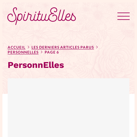
RUBRIQUES
Tous les articles
Actus
ACCUEIL
LES DERNIERS ARTICLES PARUS
PERSONNELLES
PAGE 6
PersonnElles
Actus au féminin
Astuces
Bible
Chroniques
Dossiers
Edito