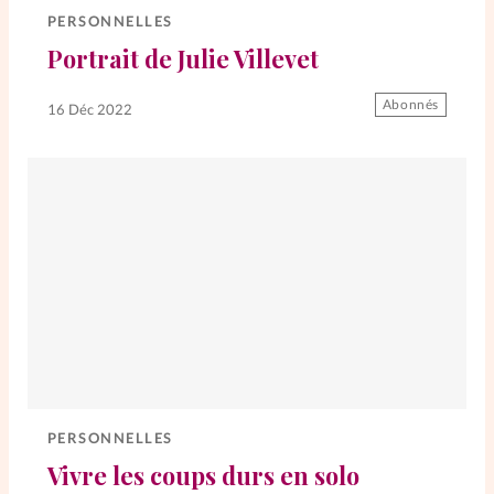
PERSONNELLES
Portrait de Julie Villevet
SpirituElles
Vive la famille
Abonnés
16 Déc 2022
SpirituElles devient Relations
Aujourd’hui!
Faire un don
La Boutique
La Pause SpirituElles - toutes les
éditions
PERSONNELLES
Vivre les coups durs en solo
À propos