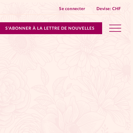
Se connecter
Devise:
CHF
S'ABONNER À LA LETTRE DE NOUVELLES
lles devient Relations Aujourd’hui!
n don
ique
 SpirituElles - toutes les éditions
s