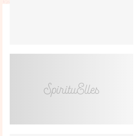
L'anecdote
La Bible au fémin
Lifestyle
Littérature
Pers
RelationnElles
Shopping Spi
Si(x) simple de...
SpirituElles