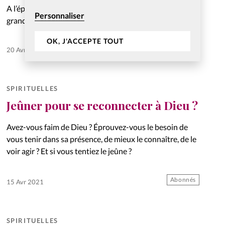
A l’époque des masques et des distances plus ou moins
Personnaliser
grandes imposées dans les lieux publics ou entre amis, il
est intéressant de revisiter des stratégies qu’on croyait
OK, J'ACCEPTE TOUT
enterrées depuis la découverte des vaccins ou…
Abonnés
20 Avr 2021
SPIRITUELLES
Jeûner pour se reconnecter à Dieu ?
Avez-vous faim de Dieu ? Éprouvez-vous le besoin de
vous tenir dans sa présence, de mieux le connaître, de le
voir agir ? Et si vous tentiez le jeûne ?
Abonnés
15 Avr 2021
SPIRITUELLES