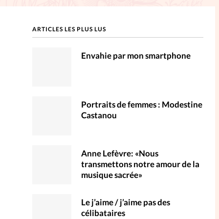
ction
ARTICLES LES PLUS LUS
mpte
Envahie par mon smartphone
ent d'adresse
ntacter
Portraits de femmes : Modestine
Castanou
Anne Lefèvre: «Nous
transmettons notre amour de la
musique sacrée»
Le j’aime / j’aime pas des
célibataires