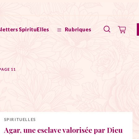
letters SpirituElles
Rubriques
SpirituE
PAGE 11
Faire u
Bible
La Bout
to
La Pause
SPIRITUELLES
Agar, une esclave valorisée par Dieu
À propo
eux