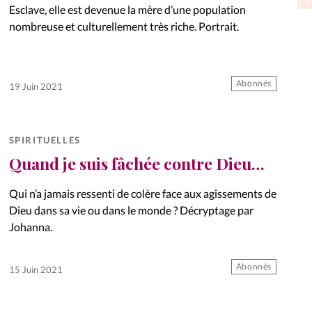
Esclave, elle est devenue la mère d’une population
La réda
in
nombreuse et culturellement très riche. Portrait.
Mon co
onnElles
Abonnés
19 Juin 2021
Changem
Nous co
SPIRITUELLES
Vive la famille
Quand je suis fâchée contre Dieu…
Qui n’a jamais ressenti de colère face aux agissements de
Dieu dans sa vie ou dans le monde ? Décryptage par
Johanna.
Abonnés
15 Juin 2021