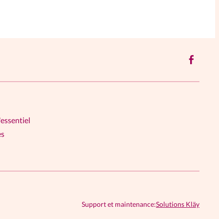
'essentiel
es
Support et maintenance:
Solutions Kläy