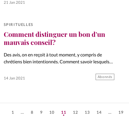
21 Jan 2021
SPIRITUELLES
Comment distinguer un bon d’un
mauvais conseil?
Des avis, on en reçoit à tout moment, y compris de
chrétiens bien intentionnés. Comment savoir lesquels
écouter? Quelques pistes.
Abonnés
14 Jan 2021
1
…
8
9
10
11
12
13
14
…
19