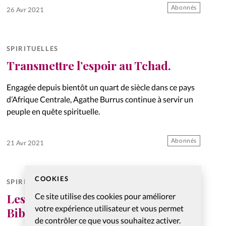
de l’Apocalypse de Jean. Coup de…
Abonnés
26 Avr 2021
SPIRITUELLES
Transmettre l’espoir au Tchad.
Engagée depuis bientôt un quart de siècle dans ce pays
d’Afrique Centrale, Agathe Burrus continue à servir un
peuple en quête spirituelle.
Abonnés
21 Avr 2021
COOKIES
SPIRITUELLES
Les distanciations sociales dans la
Ce site utilise des cookies pour améliorer
votre expérience utilisateur et vous permet
Bible.
de contrôler ce que vous souhaitez activer.