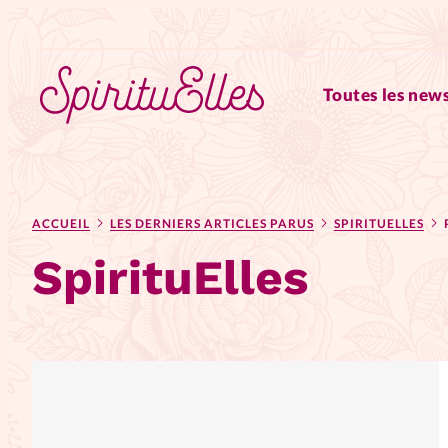
Toutes les news
RUBRIQUES
ACCUEIL
LES DERNIERS ARTICLES PARUS
SPIRITUELLES
Tous les articles
Actus
SpirituElles
Actus au féminin
Astuces
Chroniques
Dossiers
Edi
Elles nous inspirent
Entre4y